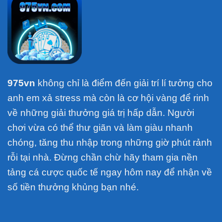
Điều này đã ngầm khẳng định được sức hút
của nhà cái đối với khách hàng, cũng như có
thể minh chứng được mức độ uy tín mà
975vn
muốn mang đến cho người chơi. Dù hoạt động
với quy mô lớn, nhưng thương hiệu đổi thưởng
975vn
không chỉ là điểm đến giải trí lí tưởng cho
hàng đầu này vẫn luôn duy trì chất lượng dịch
anh em xả stress mà còn là cơ hội vàng để rinh
vụ vượt trội và mang lại trải nghiệm tối ưu cho
về những giải thưởng giá trị hấp dẫn. Người
người chơi.
chơi vừa có thể thư giãn và làm giàu nhanh
chóng, tăng thu nhập trong những giờ phút rảnh
Nhờ yếu tố hợp pháp đã được công nhận bởi
rỗi tại nhà. Đừng chần chừ hãy tham gia nền
tập đoàn cờ bạc danh tiếng trên thế giới mà
tảng cá cược quốc tế ngay hôm nay để nhận về
nền tảng này mới có thể tồn tại và thu hút nhiều
số tiền thưởng khủng bạn nhé.
khách hàng đến như vậy. Việc sở hữu nhiều
thành viên sẽ giúp
975vn
có thêm lợi thế để lôi
kéo thêm nhiều khách hàng tham gia kiếm tiền