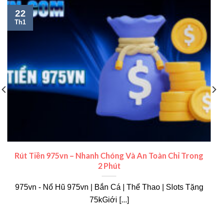
22
Th1
975vn là gì
975vn
ra đời vào đầu năm 2020, được sáng
lập bởi đội ngũ các chuyên gia hàng đầu trong
lĩnh vực game bài hot nhất châu Á. Chính vì
Rút Tiền 975vn – Nhanh Chóng Và An Toàn Chỉ Trong
thế, thương hiệu này được đầu tư vô cùng chỉn
2 Phút
chu từ các thể loại game cho đến giao diện
điều hành, giúp anh em dễ dàng thao tác dù là
975vn - Nổ Hũ 975vn | Bắn Cá | Thể Thao | Slots Tặng
75kGiới [...]
người mới bắt đầu hay đã chơi lâu năm.