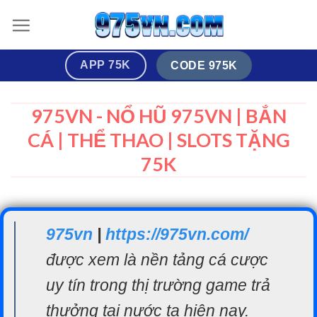
Skip
to
content
APP 75K
CODE 975K
975VN - NỔ HŨ 975VN | BẮN
CÁ | THỂ THAO | SLOTS TẶNG
75K
975vn
|
https://975vn.com/
được xem là nền tảng cá cược
uy tín trong thị trường game trả
thưởng tại nước ta hiện nay.